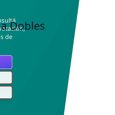
nsultá
votación,
os de