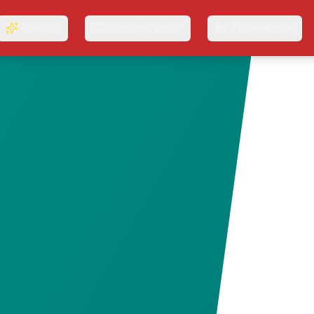
Coali IA
¿Dónde Voto?
Te llevamos