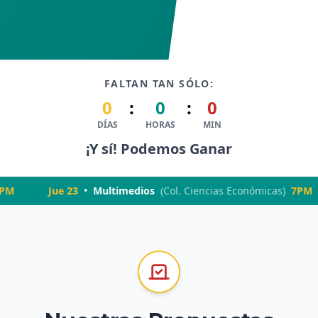
FALTAN TAN SÓLO:
0
:
0
:
0
DÍAS
HORAS
MIN
¡Y sí! Podemos Ganar
Jue 23
•
Multimedios
(
Col. Ciencias Económicas
)
7PM