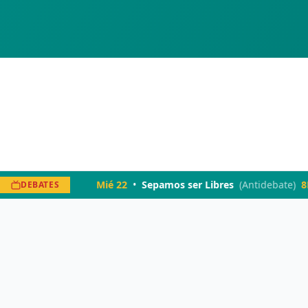
os
)
7PM
Mié 22
•
Sepamos ser Libres
(
Antidebate
)
8PM
DEBATES