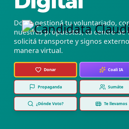
Digital
Doná, gestioná tu voluntariado, co
nuestras propuestas, tu centro de 
solicitá transporte y signos extern
manera virtual.
Donar
Coali IA
Propaganda
Sumáte
¿Dónde Voto?
Te llevamos