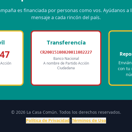
ampaña es financiada por personas como vos. Ayúdanos a ll
mensaje a cada rincón del país.
il
Transferencia
247
CR20015108020011082227
Repo
Banco Nacional
Envián
 Acción
A nombre de Partido Acción
Ciudadana
con tu
nú
© 2026 La Casa Común. Todos los derechos reservados.
Política de Privacidad
|
Términos de Uso